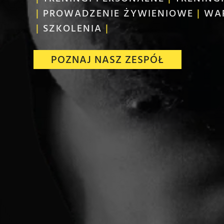
|
PROWADZENIE ŻYWIENIOWE
|
WA
|
SZKOLENIA
|
POZNAJ NASZ ZESPÓŁ