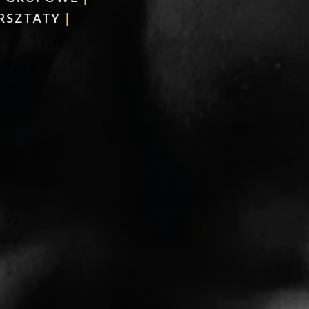
RSZTATY
|