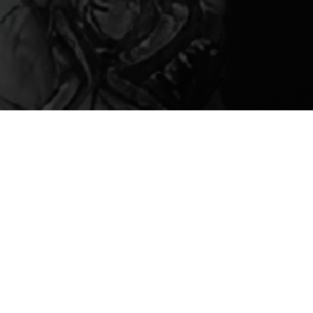
Szukaj
Articles récents
Ból pleców: Sekrety
Regeneracji Kręgosłupa
Jak odżywia się kręgosłup?
JAK SPAĆ? Zdrowy sen w
pigułce!