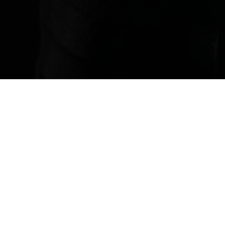
Pricing Table Offer Mo
utworzone przez
admin9166
|
lut 10, 2023